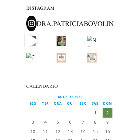
INSTAGRAM
DRA.PATRICIABOVOLIN
CALENDÁRIO
AGOSTO 2026
SEG
TER
QUA
QUI
SEX
SÁB
DOM
1
2
3
4
5
6
7
8
9
10
11
12
13
14
15
16