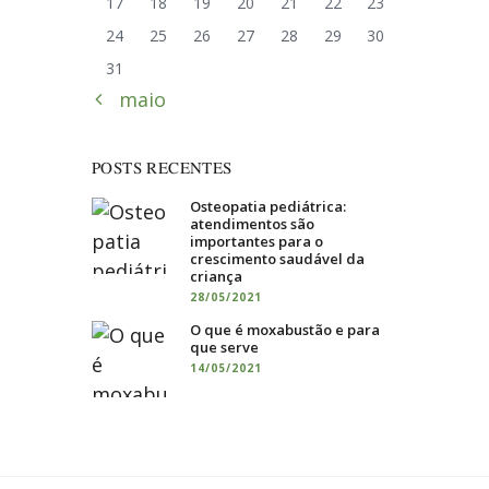
17
18
19
20
21
22
23
24
25
26
27
28
29
30
31
« maio
POSTS RECENTES
Osteopatia pediátrica:
atendimentos são
importantes para o
crescimento saudável da
criança
28/05/2021
O que é moxabustão e para
que serve
14/05/2021