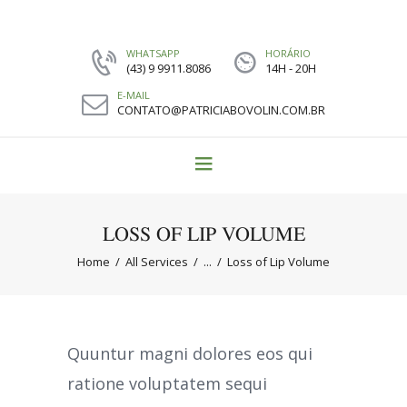
WHATSAPP
HORÁRIO
(43) 9 9911.8086
14H - 20H
E-MAIL
CONTATO@PATRICIABOVOLIN.COM.BR
LOSS OF LIP VOLUME
Home
All Services
...
Loss of Lip Volume
Quuntur magni dolores eos qui
ratione voluptatem sequi